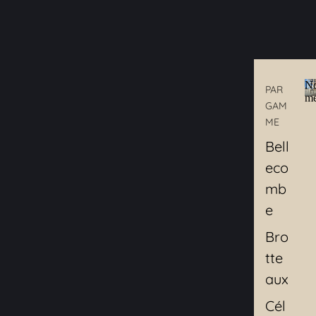
N
PAR
me
GAM
ME
Bell
eco
mb
e
Bro
tte
aux
Cél