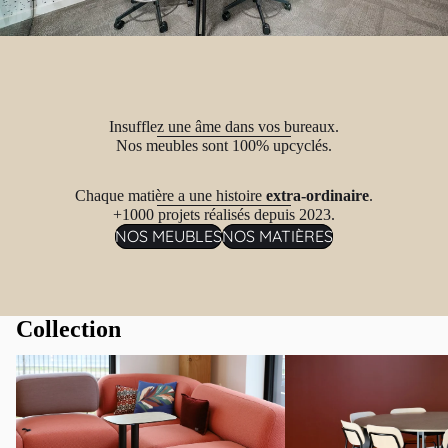
n
Res
tau
rati
on
Insufflez une âme dans vos bureaux.
Nos meubles sont 100% upcyclés.
Bur
eau
Chaque matière a une histoire
extra-ordinaire
.
+1000 projets réalisés depuis 2023.
Déc
NOS MEUBLES
NOS MATIÈRES
ora
tion
Collection
PAR
Nos tables basses
Nos tables
TYPO
LOGI
E